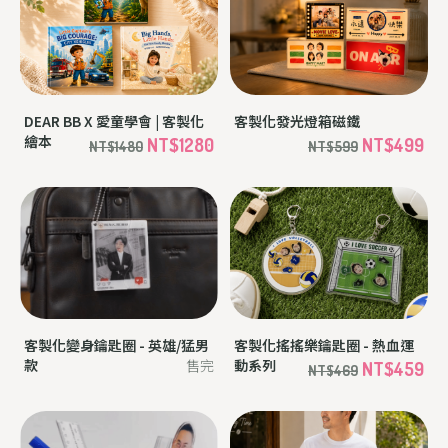
DEAR BB X 愛童學會 | 客製化
客製化發光燈箱磁鐵
繪本
NT$1280
NT$499
NT$1480
NT$599
客製化變身鑰匙圈 - 英雄/猛男
客製化搖搖樂鑰匙圈 - 熱血運
款
售完
動系列
NT$459
NT$469