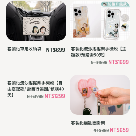
客製化車用收納袋
客製化流沙搖搖樂手機殼【主
NT$699
題款/預購需50天】
NT$1699
NT$1999
客製化流沙搖搖樂手機殼【自
客製化鑰匙圈掛架
由搭配款/ 需自行製圖/ 預購40
NT$659
NT$699
天】
NT$1299