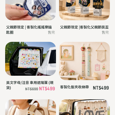
父親節限定 | 客製化搖搖樂鑰
父親節限定 |客製化父親節獎盃
匙圈
售完
售完
英文字母/注音 車用遮陽簾 (現
客製化髮夾收納帶
NT$499
貨)
NT$499
NT$699