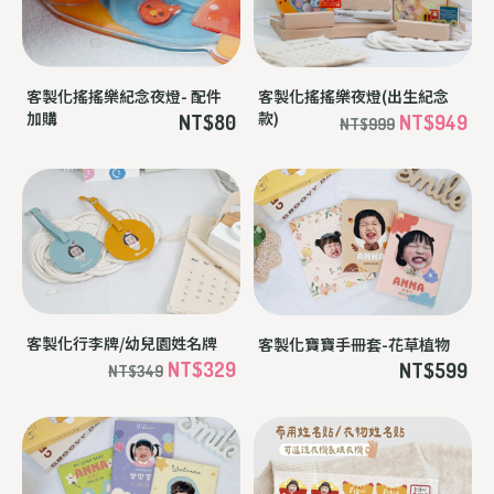
客製化搖搖樂紀念夜燈- 配件
客製化搖搖樂夜燈(出生紀念
加購
款)
NT$80
NT$949
NT$999
客製化行李牌/幼兒園姓名牌
客製化寶寶手冊套-花草植物
NT$329
NT$599
NT$349