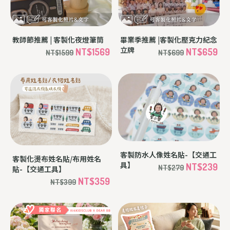
教師節推薦 | 客製化夜燈筆筒
畢業季推薦 |客製化壓克力紀念
立牌
NT$1569
NT$659
NT$1599
NT$699
客製防水人像姓名貼-【交通工
客製化燙布姓名貼/布用姓名
具】
NT$239
NT$279
貼-【交通工具】
NT$359
NT$399