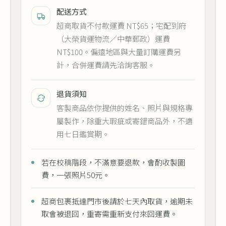
配送方式
超商取貨不付款運費 NT$65；宅配到府
（大榮貨運物流／中華郵政）運費
NT$100。偏遠地區與大量訂購運費另
計，合併運費請先洽詢客服。
退貨須知
客製商品依你提供的姓名、照片與規格專
屬製作，除重大瑕疵或寄錯商品外，不適
用七日鑑賞期。
若在校稿階段，不滿意要退款，會酌收製圖
費，一張照片50元。
超商包裹抵達門市後請於七天內取貨，逾期未
取會被退回，重寄需重新支付來回運費。