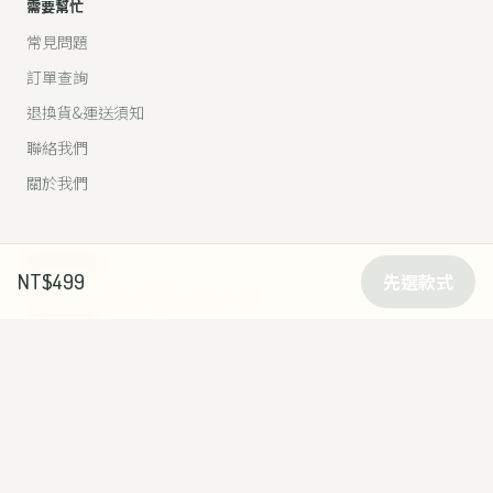
需要幫忙
常見問題
訂單查詢
退換貨&運送須知
聯絡我們
關於我們
NT$499
先選款式
和我們聊聊
客服時間：週一至週五 10:00–17:00
03-9591158
宜蘭縣冬山鄉寶福路400號