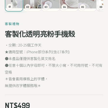
01
02
03
04
05
06
客製禮物
客製化透明亮粉手機殼
•交期 : 20-25個工作天
★適用型號：iPhone部分系列(含i17系列)
●本產品僅提供客製化英文姓名
●任意十個以內字母即可，不限大小寫，不可用符號，不可有
空格
＊皆會套用模板上的字體，
無提供改字體服務哦＊
NT$499