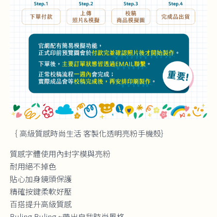
｛ 高級質感時尚生活 客製化透明亮粉手機殼｝
質感字體使用內封字模與亮粉
耐用絕不掉色
貼心加身鏡頭保護
精確按鍵柔軟好壓
百搭提升高級質感
Buling Buling ~帶出自我時尚風格