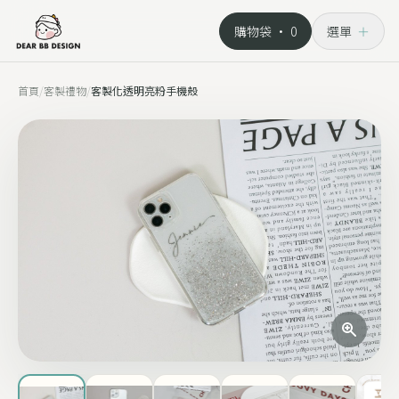
購物袋 ·
0
選單
＋
首頁
/
客製禮物
/
客製化透明亮粉手機殼