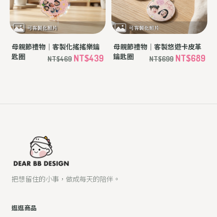
母親節禮物｜客製化搖搖樂鑰
母親節禮物｜客製悠遊卡皮革
匙圈
鑰匙圈
NT$439
NT$689
NT$469
NT$699
把想留住的小事，做成每天的陪伴。
逛逛商品