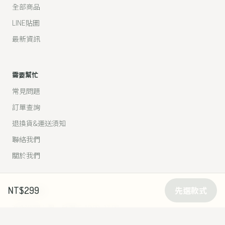
全部商品
LINE貼圖
最新資訊
需要幫忙
常見問題
訂單查詢
退換貨&運送須知
聯絡我們
關於我們
NT$299
先選款式
和我們聊聊
客服時間：週一至週五 10:00–17:00
03-9591158