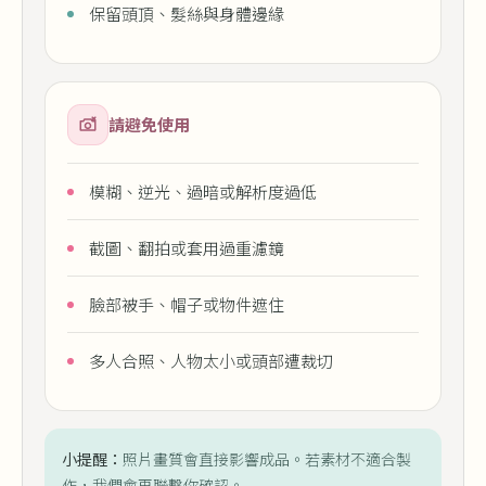
保留頭頂、髮絲與身體邊緣
請避免使用
模糊、逆光、過暗或解析度過低
截圖、翻拍或套用過重濾鏡
臉部被手、帽子或物件遮住
多人合照、人物太小或頭部遭裁切
小提醒：
照片畫質會直接影響成品。若素材不適合製
作，我們會再聯繫你確認。