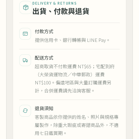
DELIVERY & RETURNS
出貨、付款與退貨
付款方式
提供信用卡、銀行轉帳與 LINE Pay。
配送方式
超商取貨不付款運費 NT$65；宅配到府
（大榮貨運物流／中華郵政）運費
NT$100。偏遠地區與大量訂購運費另
計，合併運費請先洽詢客服。
退貨須知
客製商品依你提供的姓名、照片與規格專
屬製作，除重大瑕疵或寄錯商品外，不適
用七日鑑賞期。