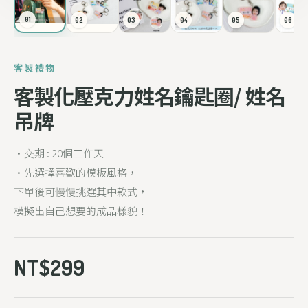
01
02
03
04
05
06
客製禮物
客製化壓克力姓名鑰匙圈/ 姓名
吊牌
•交期 : 20個工作天
•先選擇喜歡的模板風格，
下單後可慢慢挑選其中款式，
模擬出自己想要的成品樣貌！
NT$299