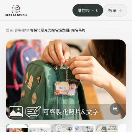
購物袋 ·
0
選單
＋
首頁
/
客製禮物
/
客製化壓克力姓名鑰匙圈/ 姓名吊牌