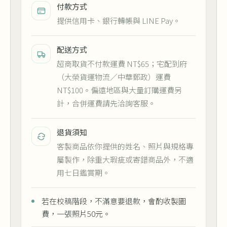
付款方式
提供信用卡、銀行轉帳與 LINE Pay。
配送方式
超商取貨不付款運費 NT$65；宅配到府
（大榮貨運物流／中華郵政）運費
NT$100。偏遠地區與大量訂購運費另
計，合併運費請先洽詢客服。
退貨須知
客製商品依你提供的姓名、照片與規格專
屬製作，除重大瑕疵或寄錯商品外，不適
用七日鑑賞期。
若在校稿階段，不滿意要退款，會酌收製圖
費，一張照片50元。