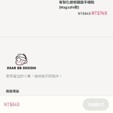
客製化流沙搖搖樂手機殼【自
客製化銀框鏡面手機殼
由搭配款/ 需自行製圖/ 預購40
(Magsafe款)
天】
NT$1299
NT$749
NT$1799
NT$849
把想留住的小事，做成每天的陪伴。
逛逛商品
NT$649
先選款式
全部商品
LINE貼圖