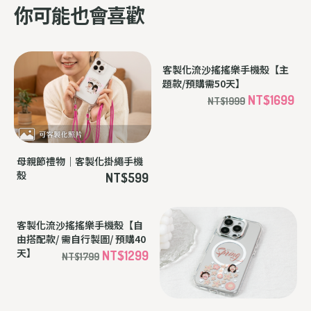
你可能也會喜歡
母親節禮物｜客製化掛繩手機
客製化流沙搖搖樂手機殼【主
殼
題款/預購需50天】
NT$599
NT$1699
NT$1999