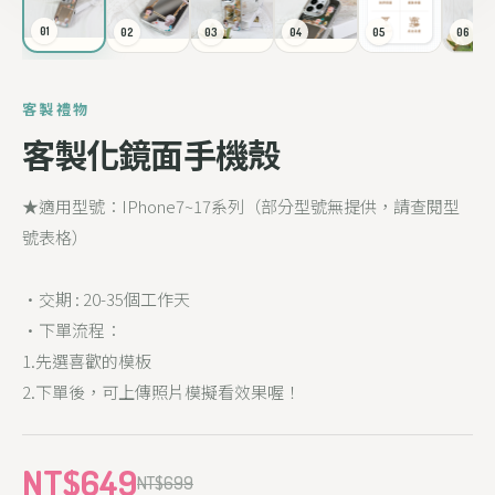
01
02
03
04
05
06
客製禮物
客製化鏡面手機殼
★適用型號：IPhone7~17系列（部分型號無提供，請查閱型
號表格）
•交期 : 20-35個工作天
•下單流程：
1.先選喜歡的模板
2.下單後，可上傳照片模擬看效果喔！
NT$649
NT$699