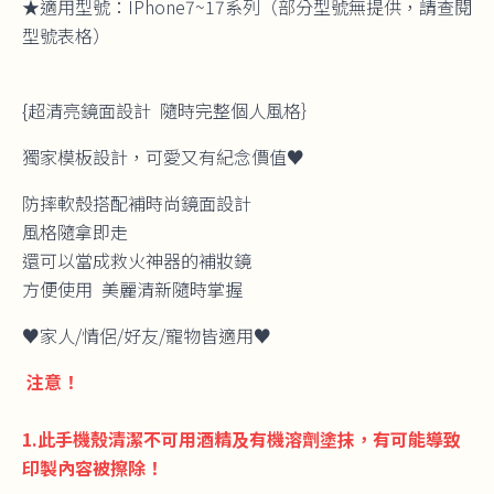
★適用型號：IPhone7~17系列（部分型號無提供，請查閱
型號表格）
{超清亮鏡面設計 隨時完整個人風格｝
獨家模板設計，可愛又有紀念價值♥︎
防摔軟殼搭配補時尚鏡面設計
風格隨拿即走
還可以當成救火神器的補妝鏡
方便使用 美麗清新隨時掌握
♥︎家人/情侶/好友/寵物皆適用♥︎
注意！
1.此手機殼清潔不可用酒精及有機溶劑塗抹，有可能導致
印製內容被擦除！