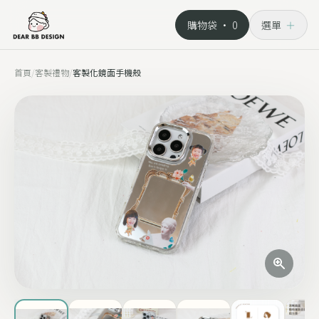
購物袋 ·
0
選單
＋
首頁
/
客製禮物
/
客製化鏡面手機殼