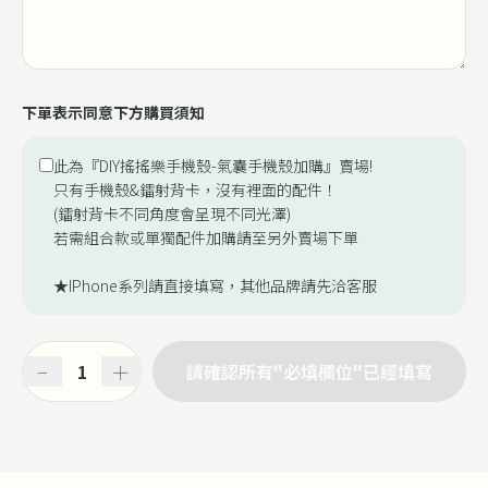
下單表示同意下方購買須知
此為『DIY搖搖樂手機殼-氣囊手機殼加購』賣場!
只有手機殼&鐳射背卡，沒有裡面的配件！
(鐳射背卡不同角度會呈現不同光澤)
若需組合款或單獨配件加購請至另外賣場下單
★IPhone系列請直接填寫，其他品牌請先洽客服
−
＋
請確認所有"必填欄位"已經填寫