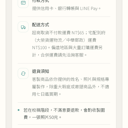
付款方式
提供信用卡、銀行轉帳與 LINE Pay。
配送方式
超商取貨不付款運費 NT$65；宅配到府
（大榮貨運物流／中華郵政）運費
NT$100。偏遠地區與大量訂購運費另
計，合併運費請先洽詢客服。
退貨須知
客製商品依你提供的姓名、照片與規格專
屬製作，除重大瑕疵或寄錯商品外，不適
用七日鑑賞期。
若在校稿階段，不滿意要退款，會酌收製圖
費，一張照片50元。