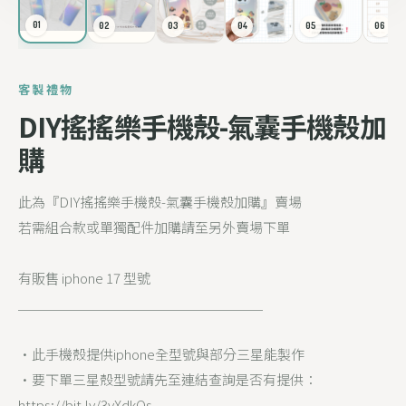
01
02
03
04
05
06
客製禮物
DIY搖搖樂手機殼-氣囊手機殼加
購
此為『DIY搖搖樂手機殼-氣囊手機殼加購』賣場
若需組合款或單獨配件加購請至另外賣場下單
有販售 iphone 17 型號
＿＿＿＿＿＿＿＿＿＿＿＿＿＿＿＿＿＿
•此手機殼提供iphone全型號與部分三星能製作
•要下單三星殼型號請先至連結查詢是否有提供：
https://bit.ly/3vXdkOs