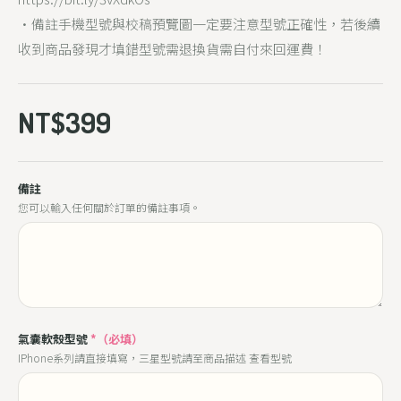
•備註手機型號與校稿預覽圖一定要注意型號正確性，若後續
收到商品發現才填錯型號需退換貨需自付來回運費！
NT$399
備註
您可以輸入任何關於訂單的備註事項。
氣囊軟殼型號
*（必填）
IPhone系列請直接填寫，三星型號請至商品描述 查看型號