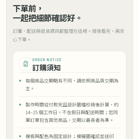
下單前，
一起把細節確認好。
訂購、配送與退貨資訊都整理在這裡。慢慢看完，再安
心下單。
ORDER NOTICE
訂購須知
每個商品交期略有不同，請依照商品頁交期為
主。
製作時間從付款完且設計圖檔校稿後計算，約
14–25 個工作日，不含假日與配送時間；若同
筆訂單包含其他商品，交期以最長者為準。
模板與配色為固定設計；模擬圖確認並送印