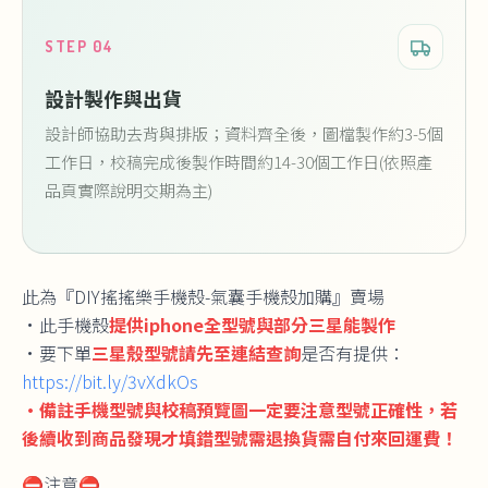
STEP 04
設計製作與出貨
設計師協助去背與排版；資料齊全後，圖檔製作約3-5個
工作日，校稿完成後製作時間約14-30個工作日(依照產
品頁實際說明交期為主)
此為『DIY搖搖樂手機殼-氣囊手機殼加購』賣場
•此手機殼
提供iphone全型號與部分三星能製作
•要下單
三星殼型號請先至連結查詢
是否有提供：
https://bit.ly/3vXdkOs
•
備註手機型號與校稿預覽圖一定要注意型號正確性，若
後續收到商品發現才填錯型號需退換貨需自付來回運費！
⛔注意⛔