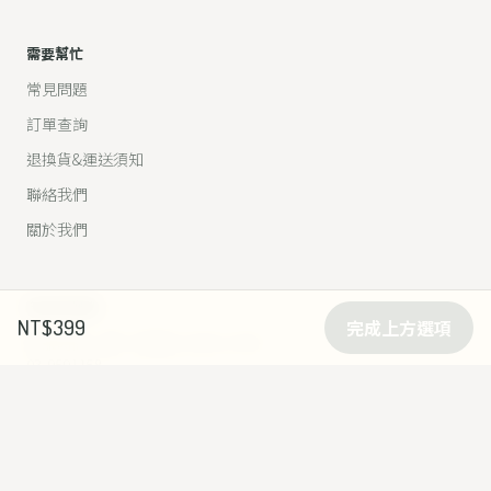
需要幫忙
常見問題
訂單查詢
退換貨&運送須知
聯絡我們
關於我們
NT$399
完成上方選項
和我們聊聊
客服時間：週一至週五 10:00–17:00
03-9591158
宜蘭縣冬山鄉寶福路400號