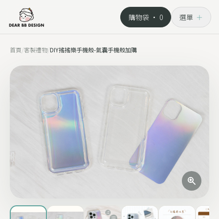
購物袋 ·
0
選單
＋
首頁
/
客製禮物
/
DIY搖搖樂手機殼-氣囊手機殼加購