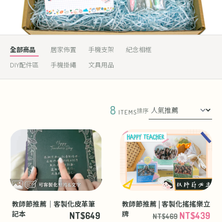
全部商品
居家佈置
手機支架
紀念相框
DIY配件區
手機掛繩
文具用品
8
排序
ITEMS
教師節推薦｜客製化皮革筆
教師節推薦 | 客製化搖搖樂立
記本
牌
NT$649
NT$439
NT$469